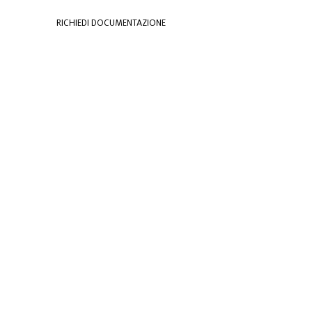
RICHIEDI DOCUMENTAZIONE
NEWSLETTER
Sign up
PARLI SAGL