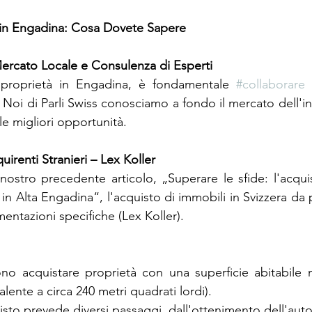
 in Engadina: Cosa Dovete Sapere
ercato Locale e Consulenza di Esperti
 proprietà in Engadina, è fondamentale 
#collaborare
 
 Noi di Parli Swiss conosciamo a fondo il mercato dell'in
 le migliori opportunità.
irenti Stranieri – Lex Koller
stro precedente articolo, „Superare le sfide: l'acquis
i in Alta Engadina“, l'acquisto di immobili in Svizzera da p
entazioni specifiche (Lex Koller).
ono acquistare proprietà con una superficie abitabile n
alente a circa 240 metri quadrati lordi).
isto prevede diversi passaggi, dall'ottenimento dell'auto