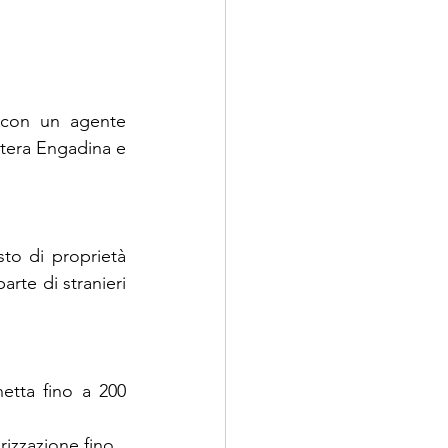
con un agente 
tera Engadina e 
to di proprietà 
arte di stranieri 
etta fino a 200 
rizzazione fino