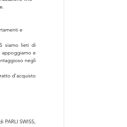
e.
artamenti e
 siamo lieti di 
ci appoggiamo e 
antaggioso negli 
ratto d'acquisto 
di PARLI SWISS, 