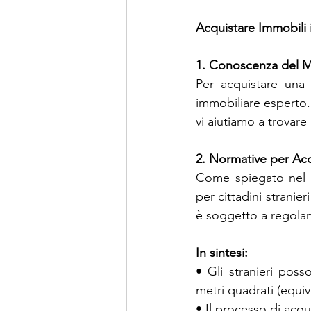
Acquistare Immobili
1. Conoscenza del M
Per acquistare una
immobiliare esperto.
vi aiutiamo a trovare
2. Normative per Acqu
Come spiegato nel no
per cittadini stranier
è soggetto a regolam
In sintesi:
• Gli stranieri poss
metri quadrati (equiv
• Il processo di acqu