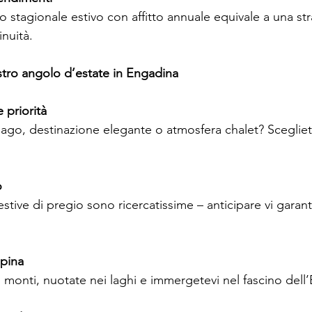
o stagionale estivo con affitto annuale equivale a una str
nuità.
 vostro angolo d’estate in Engadina
e priorità
lago, destinazione elegante o atmosfera chalet? Sceglie
o
stive di pregio sono ricercatissime – anticipare vi garanti
lpina
i monti, nuotate nei laghi e immergetevi nel fascino dell