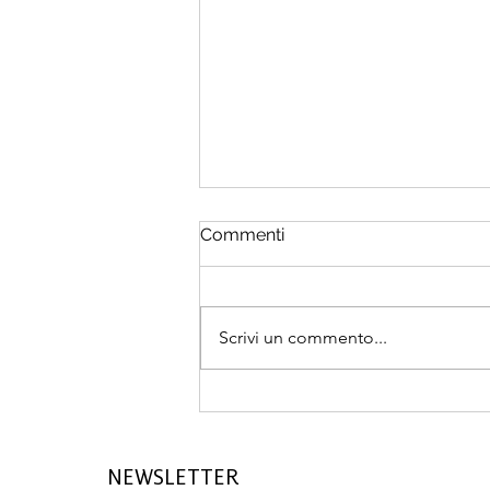
Commenti
Scrivi un commento...
Oltre 52’000 CHF al m²: il
potere immobiliare di St.
Moritz continua a crescere
NEWSLETTER