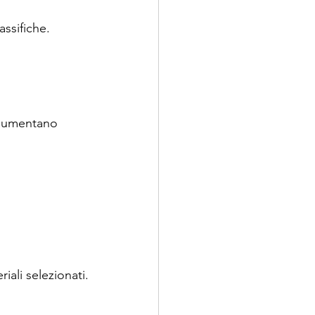
assifiche.
i aumentano 
riali selezionati.