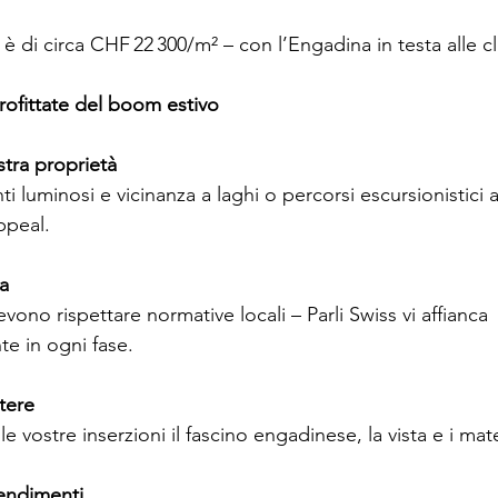
 è di circa CHF 22 300/m² – con l’Engadina in testa alle cl
profittate del boom estivo
stra proprietà
ti luminosi e vicinanza a laghi o percorsi escursionistic
ppeal.
la
 devono rispettare normative locali – Parli Swiss vi affianca 
e in ogni fase.
ttere
lle vostre inserzioni il fascino engadinese, la vista e i mate
rendimenti