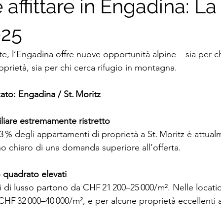
 e affittare in Engadina: L
025
ate, l’Engadina offre nuove opportunità alpine – sia per c
roprietà, sia per chi cerca rifugio in montagna.
to: Engadina / St. Moritz
iare estremamente ristretto
2,3 % degli appartamenti di proprietà a St. Moritz è attual
o chiaro di una domanda superiore all’offerta.
 quadrato elevati
 di lusso partono da CHF 21 200–25 000/m². Nelle locatio
HF 32 000–40 000/m², e per alcune proprietà eccellenti 