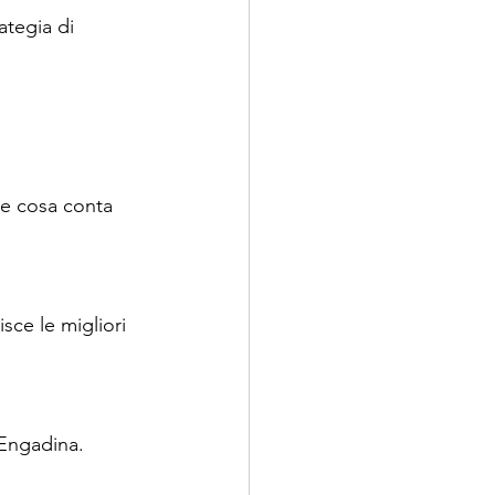
ategia di 
te cosa conta 
sce le migliori 
’Engadina.