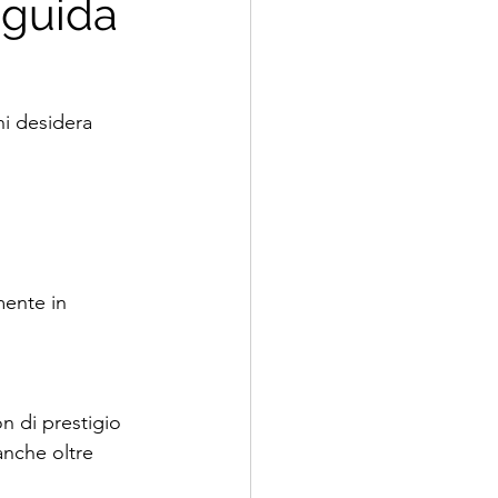
a guida
hi desidera 
mente in 
n di prestigio 
anche oltre 