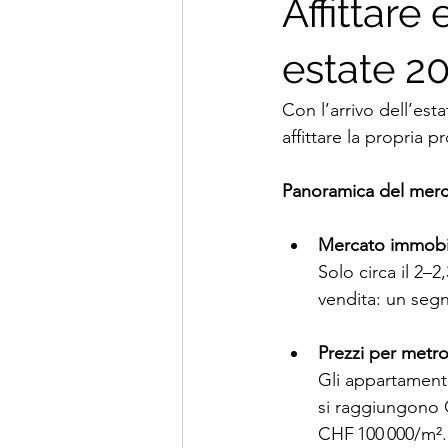
Affittare
estate 2
Con l’arrivo dell’est
affittare la propria p
Panoramica del merca
Mercato immobil
Solo circa il 2–
vendita: un segn
Prezzi per metro
Gli appartamenti
si raggiungono C
CHF 100 000/m².