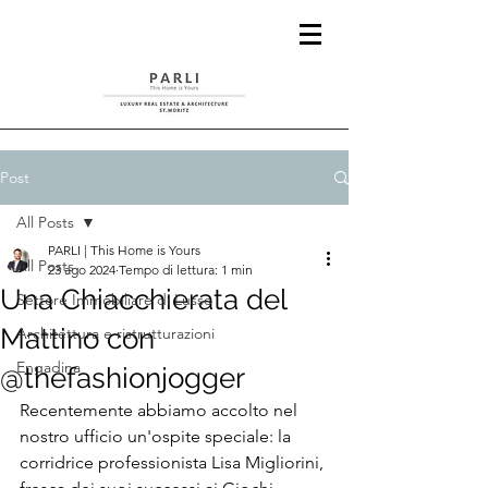
Post
All Posts
PARLI | This Home is Yours
All Posts
23 ago 2024
Tempo di lettura: 1 min
Una Chiacchierata del
Settore Immobiliare di Lusso
Mattino con
Architettura e ristrutturazioni
Engadina
@thefashionjogger
Recentemente abbiamo accolto nel 
nostro ufficio un'ospite speciale: la 
corridrice professionista Lisa Migliorini, 