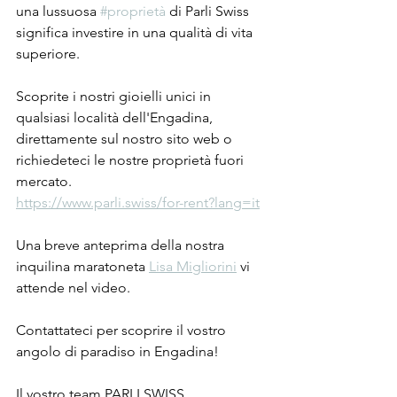
una lussuosa 
#proprietà
 di Parli Swiss 
significa investire in una qualità di vita 
superiore.
Scoprite i nostri gioielli unici in 
qualsiasi località dell'Engadina, 
direttamente sul nostro sito web o 
richiedeteci le nostre proprietà fuori 
mercato.
https://www.parli.swiss/for-rent?lang=it
Una breve anteprima della nostra 
inquilina maratoneta 
Lisa Migliorini
 vi 
attende nel video.
Contattateci per scoprire il vostro 
angolo di paradiso in Engadina!
Il vostro team PARLI SWISS