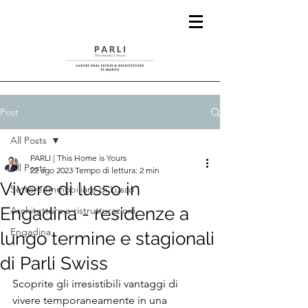
Post
All Posts
PARLI | This Home is Yours
All Posts
22 ago 2023
Tempo di lettura: 2 min
Vivere di lusso in
Settore Immobiliare di Lusso
Engadina - residenze a
Architettura e ristrutturazioni
Engadina
lungo termine e stagionali
di Parli Swiss
Scoprite gli irresistibili vantaggi di 
vivere temporaneamente in una 