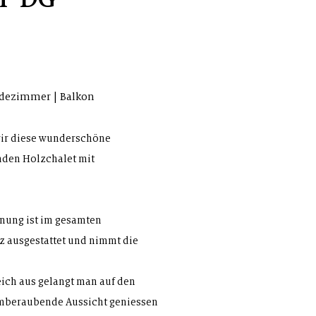
Badezimmer | Balkon
ir diese
wunderschöne
nden Holzchalet
mit
hnung ist im gesamten
 ausgestattet und nimmt die
ich aus gelangt man auf den
emberaubende Aussicht geniessen