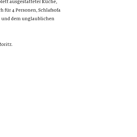
lett ausgestatteter Küche,
h für 4 Personen, Schlafsofa
n und dem unglaublichen
Moritz.