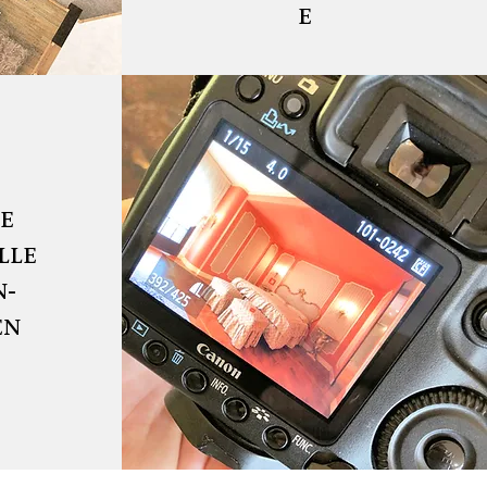
E
E
LLE
N-
EN