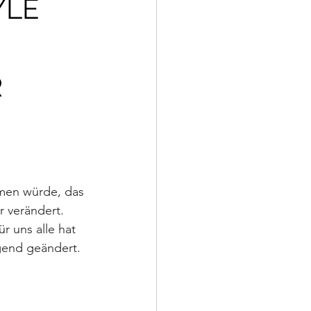
YLE
R
mmen würde, das 
r verändert. 
r uns alle hat 
egend geändert.