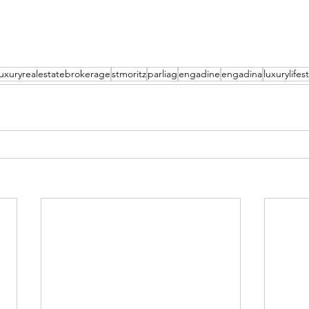
luxuryrealestatebrokerage
stmoritz
parliag
engadine
engadina
luxurylife