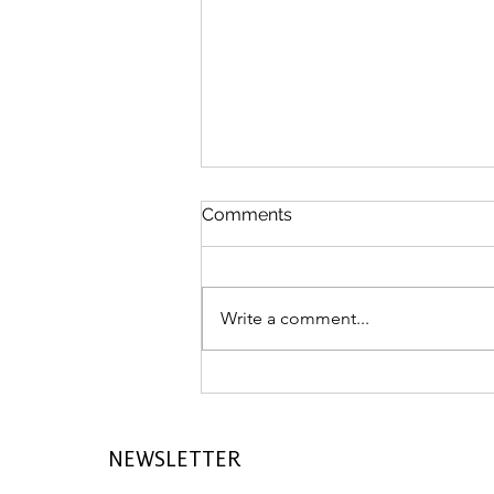
Comments
Write a comment...
Over CHF 52,000 per m²: St.
Moritz’s real estate power
continues to grow
NEWSLETTER