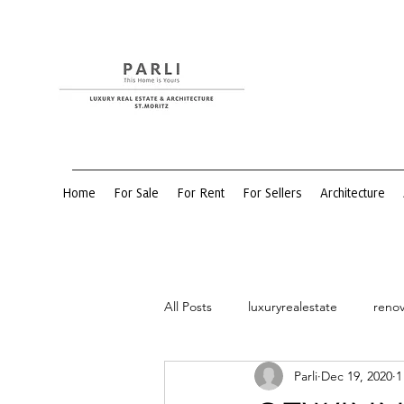
Home
For Sale
For Rent
For Sellers
Architecture
All Posts
luxuryrealestate
renov
Parli
Dec 19, 2020
1