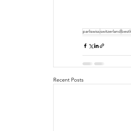
parliswiss
switzerland
best
Recent Posts