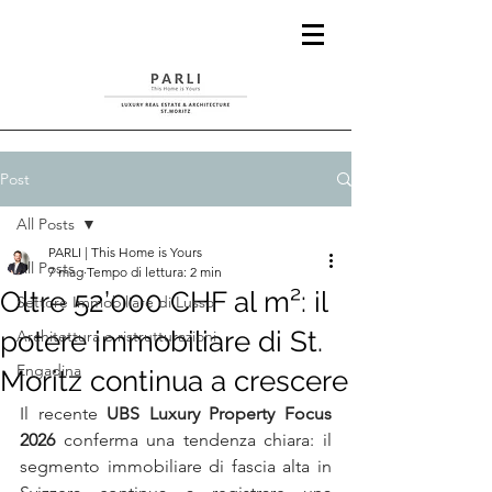
Post
All Posts
PARLI | This Home is Yours
All Posts
7 mag
Tempo di lettura: 2 min
Oltre 52’000 CHF al m²: il
Settore Immobiliare di Lusso
potere immobiliare di St.
Architettura e ristrutturazioni
Engadina
Moritz continua a crescere
Il recente 
UBS Luxury Property Focus 
2026
 conferma una tendenza chiara: il 
segmento immobiliare di fascia alta in 