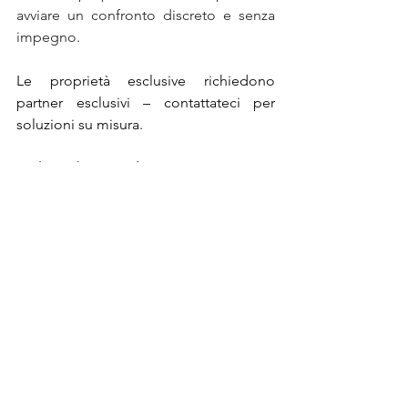
avviare un confronto discreto e senza 
impegno.
Le proprietà esclusive richiedono 
partner esclusivi – contattateci per 
soluzioni su misura.
Arch. Federico Parli
https://www.parli.swiss/?lang=it